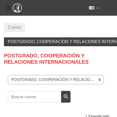
Panel lateral
Salta al contenido principal
Cursos
POSTGRADO, COOPERACIÓN Y RELACIONES INTER
POSTGRADO, COOPERACIÓN Y
RELACIONES INTERNACIONALES
Categorías
Buscar cursos
Buscar cursos
Expandir todo