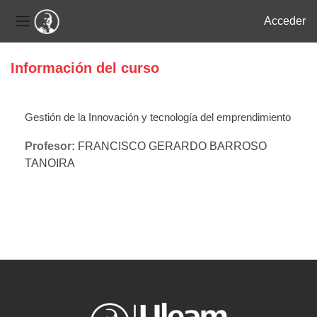
Acceder
Panel lateral
Salta al contenido principal
Información del curso
Gestión de la Innovación y tecnología del emprendimiento
Profesor:
FRANCISCO GERARDO BARROSO
TANOIRA