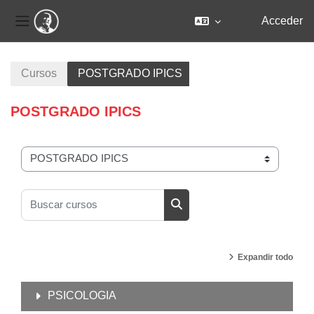
Acceder
Panel lateral
Salta al contenido principal
Cursos
POSTGRADO IPICS
POSTGRADO IPICS
Categorías
Buscar cursos
Buscar cursos
Expandir todo
PSICOLOGIA