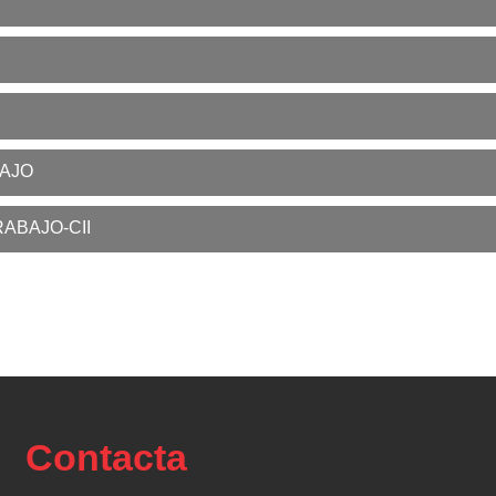
BAJO
ABAJO-CII
Contacta