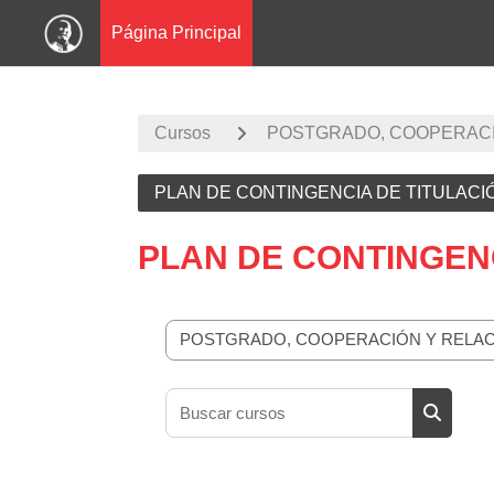
Página Principal
Salta al contenido principal
Cursos
POSTGRADO, COOPERACI
PLAN DE CONTINGENCIA DE TITULAC
PLAN DE CONTINGEN
Categorías
Buscar cursos
Buscar 